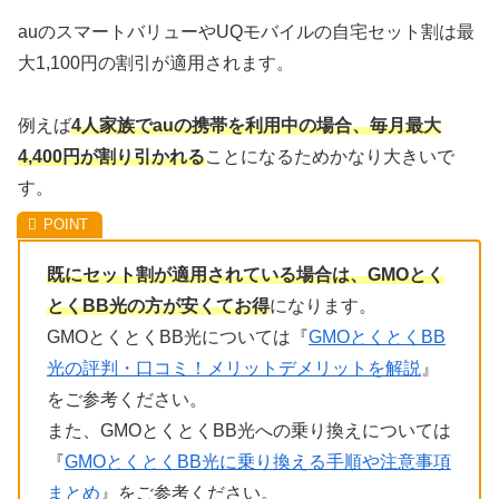
auのスマートバリューやUQモバイルの自宅セット割は最
大1,100円の割引が適用されます。
例えば
4人家族でauの携帯を利用中の場合、毎月最大
4,400円が割り引かれる
ことになるためかなり大きいで
す。
既にセット割が適用されている場合は、GMOとく
とくBB光の方が安くてお得
になります。
GMOとくとくBB光については『
GMOとくとくBB
光の評判・口コミ！メリットデメリットを解説
』
をご参考ください。
また、GMOとくとくBB光への乗り換えについては
『
GMOとくとくBB光に乗り換える手順や注意事項
まとめ
』をご参考ください。