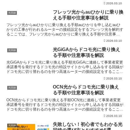
を解説します。たかぴょんインターネットに詳しくない...
2026.03.10
フレッツ光からauひかりに乗り換
光回線
える手順や注意事項を解説
フレッツ光からauひかりに乗り換える手順auひかりを申し込むauひ
かりの工事が行われるルーターの接続設定をするフレッツ光を解約す
るここでは、フレッツ光からauひかりに乗り換える手順や注意事項
を解説します。たかぴょんインターネットに詳しくない...
2026.03.10
光GiGAからドコモ光に乗り換え
光回線
る手順や注意事項を解説
光GiGAからドコモ光に乗り換える手順光GiGAに連絡して事業者変更
承諾番号を発行するドコモ光の特設サイトから申し込みをする回線が
ドコモ光に切り替わるのを待つ高速ルーターの接続設定をするここで
は、光GiGAからドコモ光に乗り換える手順や注意...
2026.03.10
OCN光からドコモ光に乗り換え
光回線
る手順や注意事項を解説
OCN光からドコモ光に乗り換える手順OCN光に連絡して事業者変更
承諾番号を発行するドコモ光の特設サイトから申し込みをする回線が
ドコモ光に切り替わるのを待つ高速ルーターの接続設定をするここで
は、OCN光からドコモ光に乗り換える手順や注意事項を...
2026.03.10
失敗しない！初心者でもわかる光
光回線