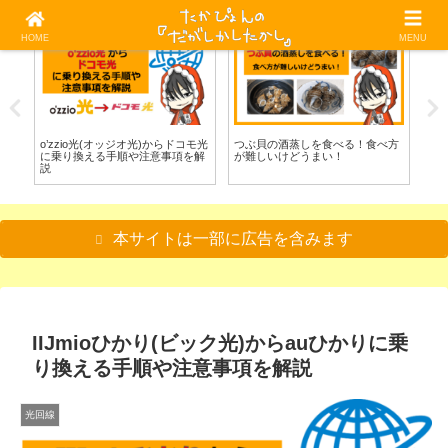
HOME
MENU
光回線
料理/食べる
料
べ
o’zzio光(オッジオ光)からドコモ光
つぶ貝の酒蒸しを食べる！食べ方
グ
に乗り換える手順や注意事項を解
が難しいけどうまい！
べ
説
本サイトは一部に広告を含みます
IIJmioひかり(ビック光)からauひかりに乗
り換える手順や注意事項を解説
光回線