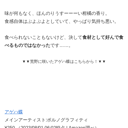
味が何もなく、ほんのりうすーーーい柑橘の香り。
食感自体はぶよぶよとしていて、やっぱり気持ち悪い。
食べられないこともないけど、決して
食材として好んで食
べるものではなかった
です……。
▼▼荒野に咲いたアゲハ蝶はこちらから！▼▼
アゲハ蝶
メインアーティスト:ポルノグラフィティ
¥250
（2023/08/01 06:02時点 | Amazon調べ）