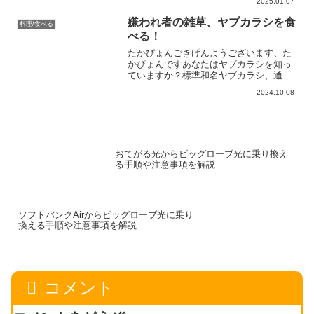
2025.01.07
アロエヨーグルトの具として食べたこと
がある方も多いかもしれません。です
嫌われ者の雑草、ヤブカラシを食
料理/食べる
が、それ以外で食べたことが...
べる！
たかぴょんごきげんようございます、た
かぴょんですあなたはヤブカラシを知っ
ていますか？標準和名ヤブカラシ、通称
ヤブガラシ、別名ビンボウカズラとも呼
2024.10.08
ばれるこの植物は、その名の通りヤブを
枯らすほどの爆発的な繁殖力により世界
中で嫌われている雑草です...
おてがる光からビッグローブ光に乗り換え
る手順や注意事項を解説
ソフトバンクAirからビッグローブ光に乗り
換える手順や注意事項を解説
コメント