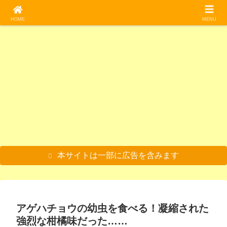
料理/食べる
料理/食べる
光回線
料理/食べる
料理/食べる
光回線
魚類
HOME
MENU
コバ
バナ
o’zzi
つぶ
グソ
失敗
毒魚
ンソ
ナの
o光
貝の
クム
しな
の塩
ウを
花、
(オッ
酒蒸
シを
い！
辛！
食べ
バナ
ジオ
しを
食べ
初心
？ス
る|米
ナハ
光)か
食べ
る！
者で
クガ
の代
ート
らド
る！
美味
もわ
ラス
料理/食べる
料理/食べる
料理/食べる
魚類
魚類
ホームルーター
光回線
用が
を食
コモ
食べ
しい
かる
を食
でき
べ
光に
方が
食べ
光回
べ
アシ
サワ
おや
【希
メダ
【工
【最
ない
る！
乗り
難し
方や
線の
る。
ナガ
ガニ
さい
少部
カと
事不
適
か確
下処
換え
いけ
味を
選び
スク
バチ
を素
クレ
位】
水草
要で
解】
認し
理の
る手
どう
紹介
方と
ガラ
の成
揚げ
ヨン
マグ
の天
置く
マン
たか
方法
順や
ま
おす
ス豆
虫を
にし
を食
ロの
ぷら
だ
ショ
った
も解
注意
い！
すめ
腐は
食べ
て食
べ
目玉
を作
け】
ン暮
料理/食べる
料理/食べる
料理/食べる
雑記/色々
説
事項
5選
絶
る！
べ
る！
を食
って
ホー
らし
を解
品！
素焼
る！
本当
べ
食べ
ムル
向け
【写
【磯
【検
【初
説
きが
酒の
に安
る！
る！
ータ
のお
真付
遊
証】
心者
美味
肴に
全な
煮付
【小
ーの
すす
き】
び】
うず
向
しい
最適
の
けの
学校
おす
め光
釣り
マツ
らの
け】
☆
☆
か？
レシ
の水
すめ
回線
餌を
バガ
卵を
おす
【真
ピも
槽】
3社
5選
食べ
イを
殻ご
すめ
似厳
公開
を比
る！
捕獲
と食
のウ
本サイトは一部に広告を含みます
禁】
較！
？ユ
して
べ
ルト
ムシ
食べ
る！
ラマ
の味
る。
？
ン5
は？
レシ
『室
選と
【閲
ピも
蘭焼
その
覧注
公
き』
理由
意】
開！
はお
を解
いし
説
いの
アゲハチョウの幼虫を食べる！凝縮された
か？
強烈な柑橘味だった……