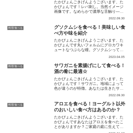
たかぴょんごきげんようございます、た
かぴょんです！レバ刺し。当然イメージ
画像です。なめらかで濃厚な舌触り――
レバ刺し、美味しいですよね。2012年7月
2022.09.30
に食品衛生法で禁止されてから、かれこ
れ10年が経過しました。グレーな方法で
グソクムシを食べる！美味しい食
料理/食べる
提供しているお店...
べ方や味を紹介
たかぴょんごきげんようございます、た
かぴょんです丸いフォルムにグロカワキ
ュートなつぶらな瞳。グソクムシって可
愛いですよね。虫のように見えますが、
2023.04.05
れっきとした甲殻類の仲間です。エビや
カニ、シャコをはじめとした甲殻類は美
サワガニを素揚げにして食べる！
料理/食べる
味しい仲間が多いです。そ...
酒の肴に最適☆
たかぴょんごきげんようございます、た
かぴょんです！サワガニ。地域によって
色が違うのが特徴。あなたは生きたサワ
ガニを見たことがありますか？サワガニ
2022.09.30
はきれいな川にしか住めない生き物なの
で、意外と見たことがない方も多いと思
アロエを食べる！ヨーグルト以外
料理/食べる
います。反対に、「昔はよ...
のおいしい食べ方はあるのか？
たかぴょんごきげんようございます、た
かぴょんですあなたはアロエを食べたこ
とがありますか？ご家庭の庭に生えてい
るところをしばしば見かけるこいつは、