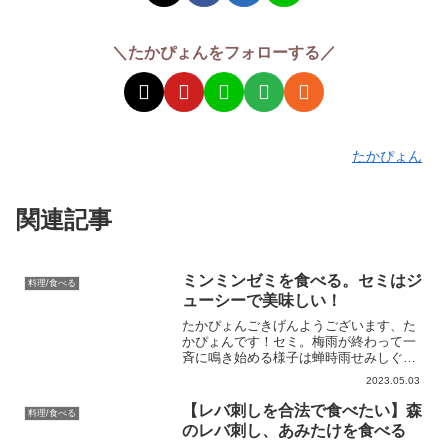
＼たかぴょんをフォローする／
たかぴょん
関連記事
ミンミンゼミを食べる。セミはジ
料理/食べる
ューシーで美味しい！
たかぴょんごきげんようございます、た
かぴょんです！セミ。梅雨が終わって一
斉に鳴き始める様子は蝉時雨せみしぐれ
とも呼ばれ、夏の風物詩として愛されて
2023.05.03
います。古代ギリシャの哲学者、アリス
トテレスはセミが好物だったようです。
【レバ刺しを合法で食べたい】森
料理/食べる
偉大なる先人の教えは受け...
のレバ刺し、あみたけを食べる