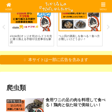
HOME
MENU
光回線
料理/食べる
料
べ
o’zzio光(オッジオ光)からドコモ光
つぶ貝の酒蒸しを食べる！食べ方
グ
に乗り換える手順や注意事項を解
が難しいけどうまい！
べ
説
本サイトは一部に広告を含みます
爬虫類
食用ワニの足の肉を料理して食べ
料理/食べる
る！鶏肉と似た味で美味しい！