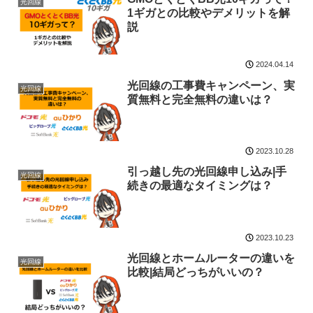
光回線
1ギガとの比較やデメリットを解
説
2024.04.14
光回線の工事費キャンペーン、実
光回線
質無料と完全無料の違いは？
2023.10.28
引っ越し先の光回線申し込み|手
光回線
続きの最適なタイミングは？
2023.10.23
光回線とホームルーターの違いを
光回線
比較|結局どっちがいいの？