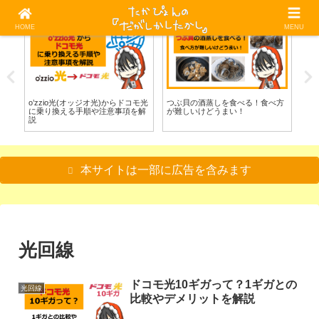
HOME
MENU
光回線
料理/食べる
料
べ
o’zzio光(オッジオ光)からドコモ光
つぶ貝の酒蒸しを食べる！食べ方
グ
に乗り換える手順や注意事項を解
が難しいけどうまい！
べ
説
本サイトは一部に広告を含みます
光回線
ドコモ光10ギガって？1ギガとの
光回線
比較やデメリットを解説