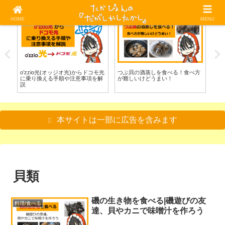
HOME
MENU
光回線
料理/食べる
料
べ
o’zzio光(オッジオ光)からドコモ光
つぶ貝の酒蒸しを食べる！食べ方
グ
に乗り換える手順や注意事項を解
が難しいけどうまい！
べ
説
本サイトは一部に広告を含みます
貝類
磯の生き物を食べる|磯遊びの友
料理/食べる
達、貝やカニで味噌汁を作ろう