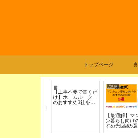
トップページ
食
光回線
ホームルーター
と水草の天ぷ
【工事不要で置くだ
って食べる！
け】ホームルーター
校の水槽】
のおすすめ3社を比
較！
【最適解】マンショ
ン暮らし向けのおす
すめ光回線5選