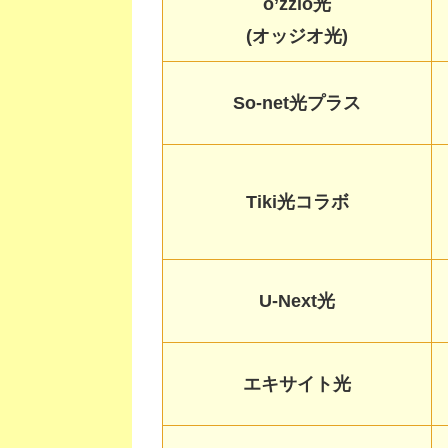
o’zzio光
(オッジオ光)
So-net光プラス
Tiki光コラボ
U-Next光
エキサイト光