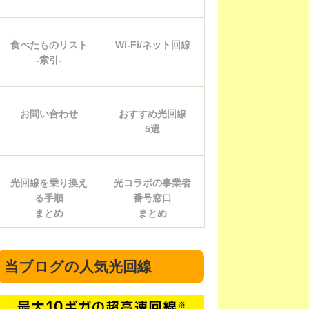
対応プラン無し
食べたものリスト
Wi-Fi/ネット回線
-索引-
対応プラン無し
お問い合わせ
おすすめ光回線
5選
220円
光回線を乗り換え
光コラボの事業者
550円
る手順
番号窓口
まとめ
まとめ
ック光は提供無し
当ブログの人気光回線
275円