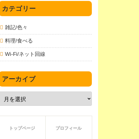
カテゴリー
ールアドレスプラン
雑記/色々
(月額)
料理/食べる
対応プラン無し
Wi-Fi/ネット回線
330円
アーカイブ
可能
料金情報無し
トップページ
プロフィール
220円