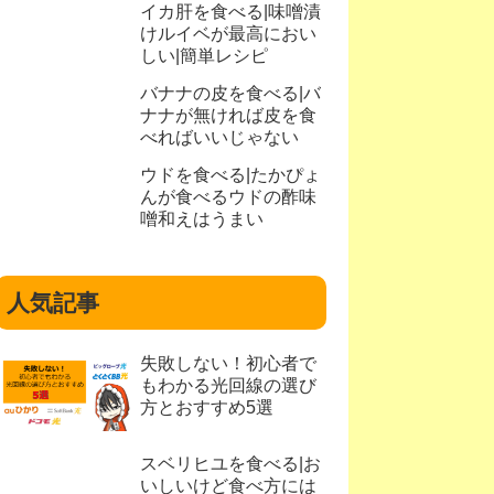
イカ肝を食べる|味噌漬
けルイベが最高におい
しい|簡単レシピ
バナナの皮を食べる|バ
ナナが無ければ皮を食
べればいいじゃない
ウドを食べる|たかぴょ
んが食べるウドの酢味
噌和えはうまい
人気記事
失敗しない！初心者で
もわかる光回線の選び
方とおすすめ5選
スベリヒユを食べる|お
いしいけど食べ方には