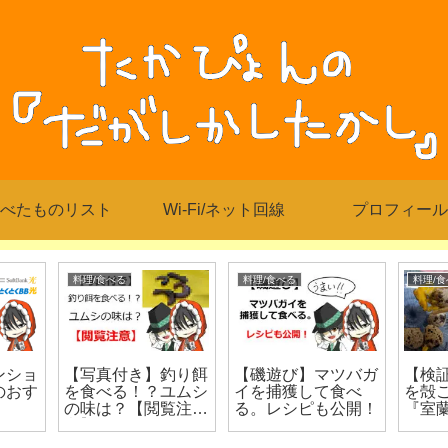
べたものリスト
Wi-Fi/ネット回線
プロフィール
料理/食べる
料理/食べる
料理/食べる
【写真付き】釣り餌
【磯遊び】マツバガ
【検証】う
を食べる！？ユムシ
イを捕獲して食べ
を殻ごと食
の味は？【閲覧注
る。レシピも公開！
『室蘭焼き
意】
しいのか？