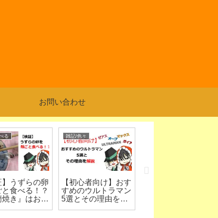
お問い合わせ
雑記/色々
料理/食べる
料理
ずらの卵
【初心者向け】おす
コバンソウを食べ
バナ
べる！？
すめのウルトラマン
る|米の代用ができ
ハー
』はおい
5選とその理由を解
ないか確認したかっ
処理
説
た