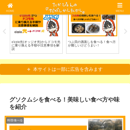
HOME
MENU
料理/食べる
光回線
魚
グソクムシを食べる！美味しい食
方
失敗しない！初心者でもわかる光
毒
べ方や味を紹介
回線の選び方とおすすめ5選
る
本サイトは一部に広告を含みます
グソクムシを食べる！美味しい食べ方や味
を紹介
料理/食べる