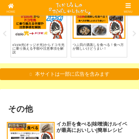
HOME
MENU
光回線
料理/食べる
料
べ
o’zzio光(オッジオ光)からドコモ光
つぶ貝の酒蒸しを食べる！食べ方
グ
に乗り換える手順や注意事項を解
が難しいけどうまい！
べ
説
本サイトは一部に広告を含みます
その他
イカ肝を食べる|味噌漬けルイベ
料理/食べる
が最高においしい|簡単レシピ