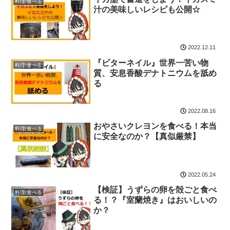
料理/食べる
汁の美味しいレシピも公開☆
2022.12.11
『ビターネイル』世界一苦い物
料理/食べる
質、安息香酸デナトニウムを舐め
る
2022.08.16
おやさいクレヨンを食べる！本当
料理/食べる
に安全なのか？【真似厳禁】
2022.05.24
【検証】うずらの卵を殻ごと食べ
料理/食べる
る！？『室蘭焼き』はおいしいの
か？