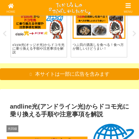
HOME
MENU
光回線
料理/食べる
料
べ
o’zzio光(オッジオ光)からドコモ光
つぶ貝の酒蒸しを食べる！食べ方
グ
に乗り換える手順や注意事項を解
が難しいけどうまい！
べ
説
本サイトは一部に広告を含みます
andline光(アンドライン光)からドコモ光に
乗り換える手順や注意事項を解説
光回線