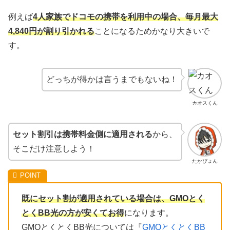
例えば
4人家族でドコモの携帯を利用中の場合、毎月最大
4,840円が割り引かれる
ことになるためかなり大きいで
す。
どっちが得かは言うまでもないね！
カオスくん
セット割引は携帯料金側に適用される
から、
そこだけ注意しよう！
たかぴょん
既にセット割が適用されている場合は、GMOとく
とくBB光の方が安くてお得
になります。
GMOとくとくBB光については『
GMOとくとくBB