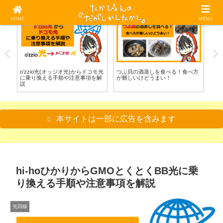
HOME
MENU
料理/食べる
光回線
魚
方
グソクムシを食べる！美味しい食
失敗しない！初心者でもわかる光
毒
べ方や味を紹介
回線の選び方とおすすめ5選
る
本サイトは一部に広告を含みます
hi-hoひかりからGMOとくとくBB光に乗
り換える手順や注意事項を解説
光回線