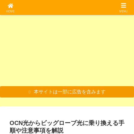
料理/食べる
料理/食べる
光回線
料理/食べる
料理/食べる
光回線
魚類
HOME
MENU
コバ
バナ
o’zzi
つぶ
グソ
失敗
毒魚
ンソ
ナの
o光
貝の
クム
しな
の塩
ウを
花、
(オッ
酒蒸
シを
い！
辛！
食べ
バナ
ジオ
しを
食べ
初心
？ス
る|米
ナハ
光)か
食べ
る！
者で
クガ
の代
ート
らド
る！
美味
もわ
ラス
料理/食べる
料理/食べる
料理/食べる
魚類
魚類
ホームルーター
光回線
用が
を食
コモ
食べ
しい
かる
を食
でき
べ
光に
方が
食べ
光回
べ
アシ
サワ
おや
【希
メダ
【工
【最
ない
る！
乗り
難し
方や
線の
る。
ナガ
ガニ
さい
少部
カと
事不
適
か確
下処
換え
いけ
味を
選び
スク
バチ
を素
クレ
位】
水草
要で
解】
認し
理の
る手
どう
紹介
方と
ガラ
の成
揚げ
ヨン
マグ
の天
置く
マン
たか
方法
順や
ま
おす
ス豆
虫を
にし
を食
ロの
ぷら
だ
ショ
った
も解
注意
い！
すめ
腐は
食べ
て食
べ
目玉
を作
け】
ン暮
料理/食べる
料理/食べる
料理/食べる
雑記/色々
説
事項
5選
絶
る！
べ
る！
を食
って
ホー
らし
を解
品！
素焼
る！
本当
べ
食べ
ムル
向け
【写
【磯
【検
【初
説
きが
酒の
に安
る！
る！
ータ
のお
真付
遊
証】
心者
美味
肴に
全な
煮付
【小
ーの
すす
き】
び】
うず
向
しい
最適
の
けの
学校
おす
め光
釣り
マツ
らの
け】
☆
☆
か？
レシ
の水
すめ
回線
餌を
バガ
卵を
おす
【真
ピも
槽】
3社
5選
食べ
イを
殻ご
すめ
似厳
公開
を比
る！
捕獲
と食
のウ
本サイトは一部に広告を含みます
禁】
較！
？ユ
して
べ
ルト
ムシ
食べ
る！
ラマ
の味
る。
？
ン5
は？
レシ
『室
選と
【閲
ピも
蘭焼
その
覧注
公
き』
理由
意】
開！
はお
を解
いし
説
いの
OCN光からビッグローブ光に乗り換える手
か？
順や注意事項を解説