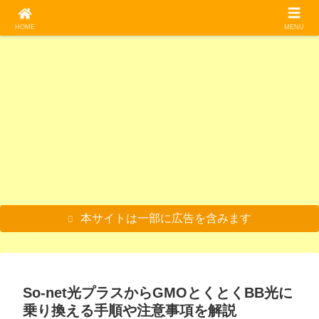
料理/食べる
料理/食べる
光回線
料理/食べる
料理/食べる
光回線
魚類
HOME
MENU
コバ
バナ
o’zzi
つぶ
グソ
失敗
毒魚
ンソ
ナの
o光
貝の
クム
しな
の塩
ウを
花、
(オッ
酒蒸
シを
い！
辛！
食べ
バナ
ジオ
しを
食べ
初心
？ス
る|米
ナハ
光)か
食べ
る！
者で
クガ
の代
ート
らド
る！
美味
もわ
ラス
料理/食べる
料理/食べる
料理/食べる
魚類
魚類
ホームルーター
光回線
用が
を食
コモ
食べ
しい
かる
を食
でき
べ
光に
方が
食べ
光回
べ
アシ
サワ
おや
【希
メダ
【工
【最
ない
る！
乗り
難し
方や
線の
る。
ナガ
ガニ
さい
少部
カと
事不
適
か確
下処
換え
いけ
味を
選び
スク
バチ
を素
クレ
位】
水草
要で
解】
認し
理の
る手
どう
紹介
方と
ガラ
の成
揚げ
ヨン
マグ
の天
置く
マン
たか
方法
順や
ま
おす
ス豆
虫を
にし
を食
ロの
ぷら
だ
ショ
った
も解
注意
い！
すめ
腐は
食べ
て食
べ
目玉
を作
け】
ン暮
料理/食べる
料理/食べる
料理/食べる
雑記/色々
説
事項
5選
絶
る！
べ
る！
を食
って
ホー
らし
を解
品！
素焼
る！
本当
べ
食べ
ムル
向け
【写
【磯
【検
【初
説
きが
酒の
に安
る！
る！
ータ
のお
真付
遊
証】
心者
美味
肴に
全な
煮付
【小
ーの
すす
き】
び】
うず
向
しい
最適
の
けの
学校
おす
め光
釣り
マツ
らの
け】
☆
☆
か？
レシ
の水
すめ
回線
餌を
バガ
卵を
おす
【真
ピも
槽】
3社
5選
食べ
イを
殻ご
すめ
似厳
公開
を比
る！
捕獲
と食
のウ
本サイトは一部に広告を含みます
禁】
較！
？ユ
して
べ
ルト
ムシ
食べ
る！
ラマ
の味
る。
？
ン5
は？
レシ
『室
選と
【閲
ピも
蘭焼
その
覧注
公
き』
理由
意】
開！
はお
を解
いし
説
いの
So-net光プラスからGMOとくとくBB光に
か？
乗り換える手順や注意事項を解説