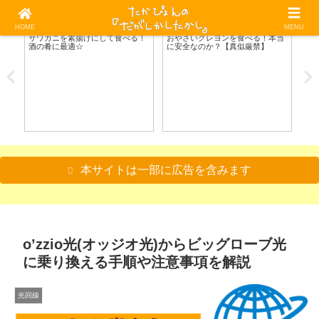
HOME
MENU
料理/食べる
料理/食べる
魚
素
サワガニを素揚げにして食べる！
おやさいクレヨンを食べる！本当
【
酒の肴に最適☆
に安全なのか？【真似厳禁】
る
本サイトは一部に広告を含みます
o’zzio光(オッジオ光)からビッグローブ光
に乗り換える手順や注意事項を解説
光回線