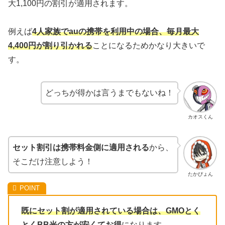
大1,100円の割引が適用されます。
例えば
4人家族でauの携帯を利用中の場合、毎月最大
4,400円が割り引かれる
ことになるためかなり大きいで
す。
どっちが得かは言うまでもないね！
カオスくん
セット割引は携帯料金側に適用される
から、
そこだけ注意しよう！
たかぴょん
既にセット割が適用されている場合は、GMOとく
とくBB光の方が安くてお得
になります。