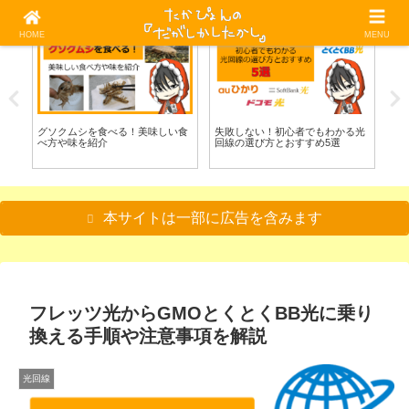
HOME
MENU
料理/食べる
光回線
魚
方
グソクムシを食べる！美味しい食
失敗しない！初心者でもわかる光
毒
べ方や味を紹介
回線の選び方とおすすめ5選
る
本サイトは一部に広告を含みます
フレッツ光からGMOとくとくBB光に乗り
換える手順や注意事項を解説
光回線