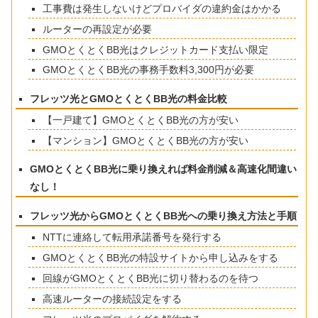
工事費は発生しないけどプロバイダの違約金はかかる
ルーターの再設定が必要
GMOとくとくBB光はクレジットカード支払い限定
GMOとくとくBB光の事務手数料3,300円が必要
フレッツ光とGMOとくとくBB光の料金比較
【一戸建て】GMOとくとくBB光の方が安い
【マンション】GMOとくとくBB光の方が安い
GMOとくとくBB光に乗り換えれば料金削減＆高速化間違い
なし！
フレッツ光からGMOとくとくBB光への乗り換え方法と手順
NTTに連絡して転用承諾番号を発行する
GMOとくとくBB光の特設サイトから申し込みをする
回線がGMOとくとくBB光に切り替わるのを待つ
高速ルーターの接続設定をする