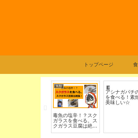
トップページ
食
光回線
魚類
料理/食べる
アシナガバチ
を食べる！素
美味しい☆
失敗しない！初心者
毒魚の塩辛！？スク
でもわかる光回線の
ガラスを食べる。ス
選び方とおすすめ5
クガラス豆腐は絶
選
品！