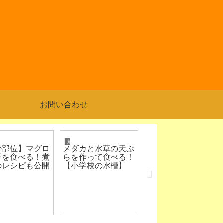
お問い合わせ
魚類
ホームルーター
少部位】マグロ
メダカと水草の天ぷ
【工事不要で置くだ
玉を食べる！煮
らを作って食べる！
け】ホームルーター
のレシピも公開
【小学校の水槽】
のおすすめ3社を比
較！