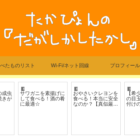
べたものリスト
Wi-Fi/ネット回線
プロフィール
料理/食べる
料理/食べる
魚類
の成虫
サワガニを素揚げに
おやさいクレヨンを
【希
焼きが
して食べる！酒の肴
食べる！本当に安全
の目
に最適☆
なのか？【真似厳
付け
禁】