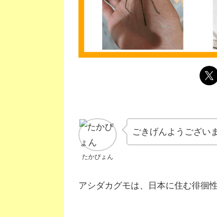
ごきげんようござい
たかぴょん
アシダカグモは、日本に住む徘徊