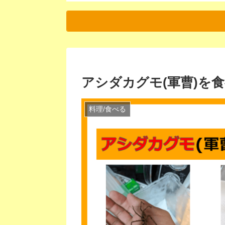
アシダカグモ(軍曹)を
料理/食べる