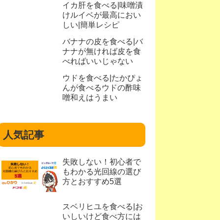
イカ肝を食べる|味噌漬
けルイベが最高におい
しい|簡単レシピ
バナナの皮を食べる|バ
ナナが無ければ皮を食
べればいいじゃない
ウドを食べる|たかぴょ
んが食べるウドの酢味
噌和えはうまい
人気記事
失敗しない！初心者で
もわかる光回線の選び
方とおすすめ5選
スベリヒユを食べる|お
いしいけど食べ方には