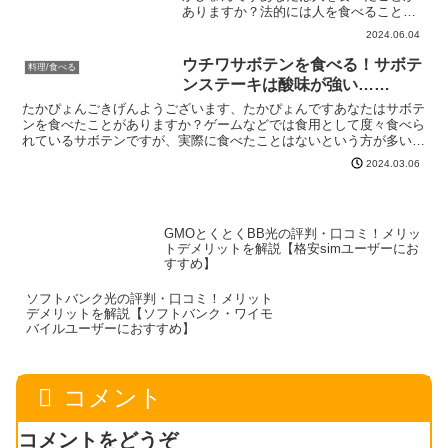
ありますか？法的には人を食べることそ
のものは合法です。問題は「どうやって
2024.06.04
手に入れるのか」にあります。そこで私
は考えました。たかぴょんそうだ！ベビ
ウチワサボテンを食べる！サボテ
料理/食べる
ーフットで皮を剥けばいい...
ンステーキは酸味が強い……
たかぴょんごきげんようございます、たかぴょんですあなたはサボテ
ンを食べたことがありますか？ゲームなどでは食用として度々食べら
れているサボテンですが、実際に食べたことはないという方が多いの
ではないでしょうか？僕もその一人でした。ある日、スーパ...
2024.03.06
GMOとくとくBB光の評判・口コミ！メリッ
トデメリットを解説【格安simユーザーにお
すすめ】
ソフトバンク光の評判・口コミ！メリット
デメリットを解説【ソフトバンク・ワイモ
バイルユーザーにおすすめ】
コメント
コメントをどうぞ