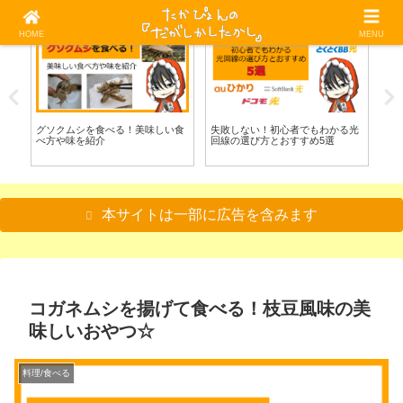
HOME
MENU
料理/食べる
光回線
魚
方
グソクムシを食べる！美味しい食
失敗しない！初心者でもわかる光
毒
べ方や味を紹介
回線の選び方とおすすめ5選
る
本サイトは一部に広告を含みます
コガネムシを揚げて食べる！枝豆風味の美
味しいおやつ☆
料理/食べる