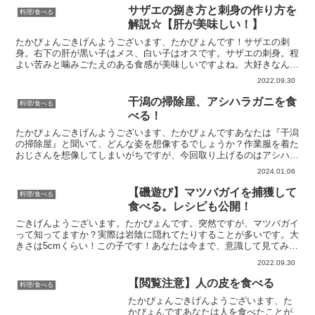
サザエの捌き方と刺身の作り方を
料理/食べる
解説☆【肝が美味しい！】
たかぴょんごきげんようございます、たかぴょんです！サザエの刺
身。右下の肝が黒い子はメス、白い子はオスです。サザエの刺身。程
よい苦みと噛みごたえのある食感が美味しいですよね。大好きなんで
す。たまらないですよね！やみつきになりますよね！カオスく...
2022.09.30
干潟の掃除屋、アシハラガニを食
料理/食べる
べる！
たかぴょんごきげんようございます、たかぴょんですあなたは『干潟
の掃除屋』と聞いて、どんな姿を想像するでしょうか？作業服を着た
おじさんを想像してしまいがちですが、今回取り上げるのはアシハラ
ガニです。干潟にある魚の死骸や生ごみなどの有機物を食べ...
2024.01.06
【磯遊び】マツバガイを捕獲して
料理/食べる
食べる。レシピも公開！
ごきげんようございます。たかぴょんです。突然ですが、マツバガイ
って知ってますか？実際は岩陰に隠れてたりすることが多いです。大
きさは5cmくらい！この子です！あなたは今まで、意識して見てみた
ことありますか？多分無いですよね。海に行くとそのへん...
2022.09.30
【閲覧注意】人の皮を食べる
料理/食べる
たかぴょんごきげんようございます、た
かぴょんですあなたは人を食べたことが